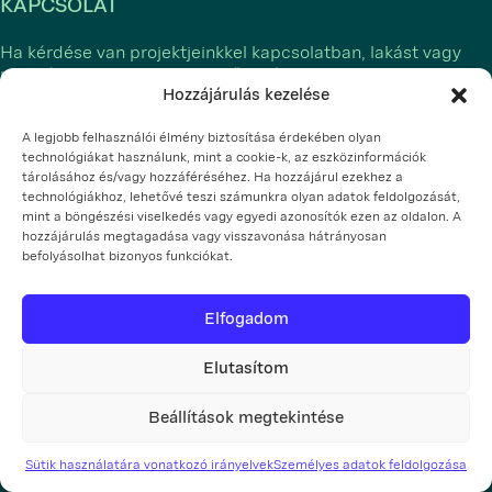
KAPCSOLAT
Ha kérdése van projektjeinkkel kapcsolatban, lakást vagy
munkát keres, vagy együttműködést fontolgat, vegye fel
Hozzájárulás kezelése
velünk a kapcsolatot.
A legjobb felhasználói élmény biztosítása érdekében olyan
info@czslovakia.sk
+421 903 722 200
technológiákat használunk, mint a cookie-k, az eszközinformációk
tárolásához és/vagy hozzáféréséhez. Ha hozzájárul ezekhez a
technológiákhoz, lehetővé teszi számunkra olyan adatok feldolgozását,
HU
mint a böngészési viselkedés vagy egyedi azonosítók ezen az oldalon. A
Személyes adatok feldolgozása
hozzájárulás megtagadása vagy visszavonása hátrányosan
Sütik használatára vonatkozó irányelvek
Cookie beállítások
befolyásolhat bizonyos funkciókat.
A CZ Slovakia a. s.
fő tevékenységi területei
a fejlesztés és az ingatlankezelés
Elfogadom
©2026
Elutasítom
Beállítások megtekintése
Sütik használatára vonatkozó irányelvek
Személyes adatok feldolgozása